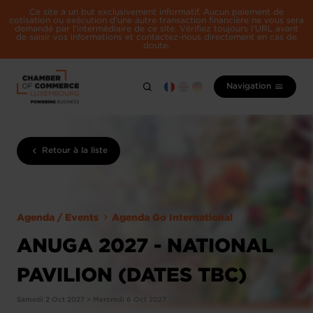
Ce site a un but exclusivement informatif. Aucun paiement de
cotisation ou exécution d'une autre transaction financière ne vous sera
demandé par l'intermédiaire de ce site. Vérifiez toujours l'URL avant
de saisir vos informations et contactez-nous directement en cas de
doute.
Navigation
Retour à la liste
Agenda / Events
Agenda Go International
ANUGA 2027 - NATIONAL
PAVILION (DATES TBC)
Samedi 2 Oct 2027 > Mercredi 6 Oct 2027