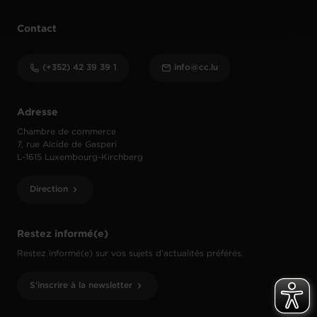
Contact
(+352) 42 39 39 1
info@cc.lu
Adresse
Chambre de commerce
7, rue Alcide de Gasperi
L-1615 Luxembourg-Kirchberg
Direction
Restez informé(e)
Restez informé(e) sur vos sujets d’actualités préférés.
S'inscrire à la newsletter