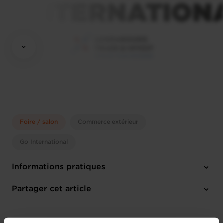
Foire / salon
Commerce extérieur
Go International
Informations pratiques
Samedi 2 Oct 2027 > Mercredi 6 Oct 2027
Partager cet article
Cologne (D)
Anglais