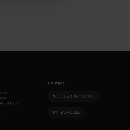
Contact
erce
(+352) 42 39 39 1
speri
-Kirchberg
info@cc.lu