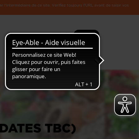
l'intermédiaire de ce site. Vérifiez toujours l'URL avant de saisir vos
Recherche
Plus
Toute
L'Economie
l'information
Luxembourgeoise
(DATES TBC)