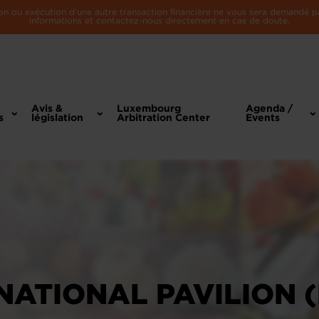
n ou exécution d'une autre transaction financière ne vous sera demandé par 
informations et contactez-nous directement en cas de doute.
Avis &
Luxembourg
Agenda /
s
législation
Arbitration Center
Events
NATIONAL PAVILION 