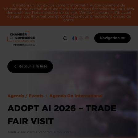
Ce site a un but exclusivement informatif. Aucun paiement de
cotisation ou exécution d'une autre transaction financière ne vous sera
demandé par l'intermédiaire de ce site. Vérifiez toujours l'URL avant
de saisir vos informations et contactez-nous directement en cas de
doute.
Navigation
Retour à la liste
Agenda / Events
Agenda Go International
ADOPT AI 2026 – TRADE
FAIR VISIT
Jeudi 3 Déc 2026 > Vendredi 4 Déc 2026