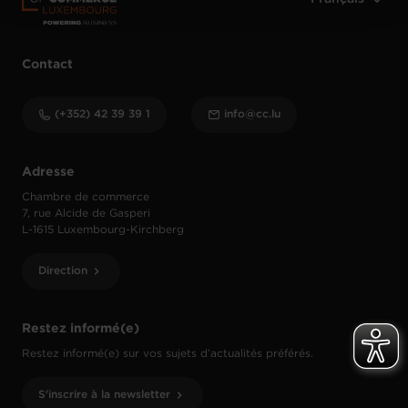
Contact
(+352) 42 39 39 1
info@cc.lu
Adresse
Chambre de commerce
7, rue Alcide de Gasperi
L-1615 Luxembourg-Kirchberg
Direction
Restez informé(e)
Restez informé(e) sur vos sujets d’actualités préférés.
S'inscrire à la newsletter