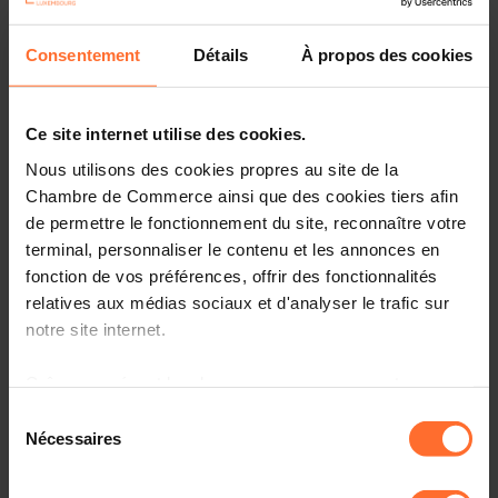
Consentement
Détails
À propos des cookies
Ce site internet utilise des cookies.
Nous utilisons des cookies propres au site de la
Chambre de Commerce ainsi que des cookies tiers afin
de permettre le fonctionnement du site, reconnaître votre
terminal, personnaliser le contenu et les annonces en
fonction de vos préférences, offrir des fonctionnalités
More information about Adopt AI can be found
here.
relatives aux médias sociaux et d'analyser le trafic sur
notre site internet.
Details about the trade fair visit will be available on this
page soon.
Grâce au présent bandeau, vous pouvez accepter,
refuser ou configurer les cookies selon vos préférences,
Interested? Please click on the button below to mark
Sélection
à l’exception des cookies strictement nécessaires au
your interest:
Nécessaires
du
fonctionnement du site. Une description des différents
consentement
cookies est accessible sous l’onglet « Détails » ci-
I am interested