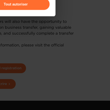
Tout autoriser
e European market
amenés à traiter vos données
de protection des données
rs will also have the opportunity to
on business transfer, gaining valuable
e, and successfully complete a transfer
ormation, please visit the official
registration
crire