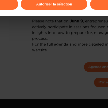
Autoriser la sélection
Perspectives on developments in th
ions sur la manière dont nous utilisons lescookies et sommes 
onsulter notre
Charte d’usage des cookies
et notre
Politique 
Please note that on
June 9
, entrepreneu
actively participate in sessions focused 
insights into how to prepare for, manag
process.
For the full agenda and more detailed inf
website.
Agenda and 
M'ins