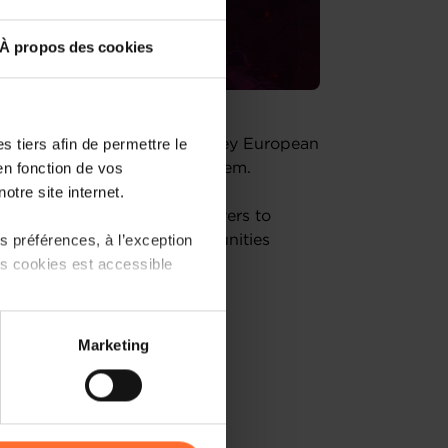
À propos des cookies
 tiers afin de permettre le
o Summer Summit 2026
, a key European
en fonction de vos
d the entrepreneurial ecosystem.
otre site internet.
, advisors and key market players to
 préférences, à l’exception
t trends, and discuss opportunities
ts cookies est accessible
ny growth across Europe.
 partage sur les réseaux
Marketing
scussions
) peuvent être affectées en
ies
r l’icône flottante en bas à