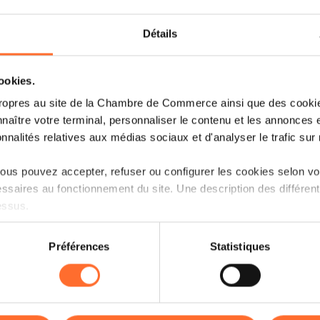
Détails
cookies.
ropres au site de la Chambre de Commerce ainsi que des cookies
We are pleased to highlight the
Transe
naître votre terminal, personnaliser le contenu et les annonces 
event dedicated to business transfer an
onnalités relatives aux médias sociaux et d'analyser le trafic sur n
This edition will bring together experts
us pouvez accepter, refuser ou configurer les cookies selon vos
exchange best practices, explore curren
ssaires au fonctionnement du site. Une description des différen
related to business transfer and compa
essus.
The programme includes:
on sur le site et certaines fonctionnalités (ex : lecture de vidéos,
Préférences
Statistiques
Expert-led conferences and panel di
rences de lecture vidéo, personnalisation de l’affichage du site
kies ou des cookies non nécessaires.
International networking opportunit
odifier ou retirer votre consentement à tout moment en cliquant su
Practical insights