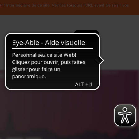
l'intermédiaire de ce site. Vérifiez toujours l'URL avant de saisir vos
Recherche
Plus
Toute
L'Economie
l'information
Luxembourgeoise