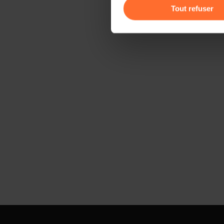
gauche de chaque page.
Tout refuser
Pour de plus amples informat
personnelles, vous pouvez c
personnelles
.