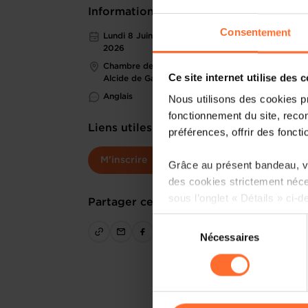
Informations pratiques
Consentement
Lundi 8 Juin 2026 > Mardi 9 Juin
2026
Chambre de Commerce - 7 Rue
Ce site internet utilise des 
Alcide de Gasperi, L-1615
Anglais
Nous utilisons des cookies p
fonctionnement du site, recon
Liens utiles
préférences, offrir des foncti
M'inscrire
Grâce au présent bandeau, vo
des cookies strictement néce
sous l’onglet « Détails » ci-d
Partager cet article
Sélection
Il est précisé que la navigati
Nécessaires
du
sociaux, sauvegarde des préfé
consentement
cas de refus de tous les coo
Vous avez la possibilité de m