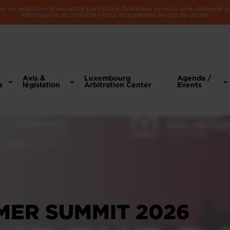
n ou exécution d'une autre transaction financière ne vous sera demandé par 
informations et contactez-nous directement en cas de doute.
Avis &
Luxembourg
Agenda /
s
législation
Arbitration Center
Events
ER SUMMIT 2026