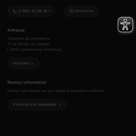
(+352) 42 39 39 1
info@cc.lu
Adresse
Chambre de commerce
7, rue Alcide de Gasperi
L-1615 Luxembourg-Kirchberg
Direction
Restez informé(e)
Restez informé(e) sur vos sujets d’actualités préférés.
S'inscrire à la newsletter