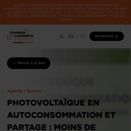
Ce site a un but exclusivement informatif. Aucun paiement de
cotisation ou exécution d'une autre transaction financière ne vous sera
demandé par l'intermédiaire de ce site. Vérifiez toujours l'URL avant
de saisir vos informations et contactez-nous directement en cas de
doute.
Navigation
Retour à la liste
Agenda / Events
PHOTOVOLTAÏQUE EN
AUTOCONSOMMATION ET
PARTAGE : MOINS DE