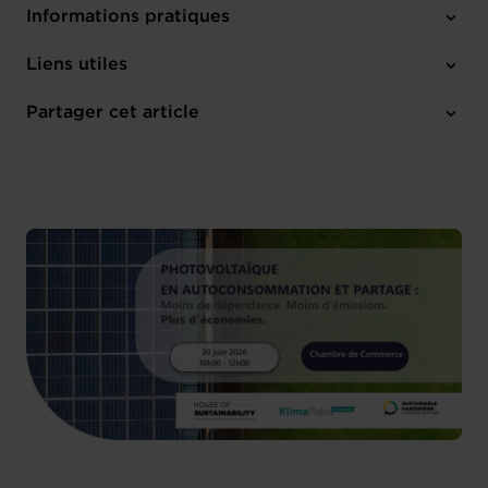
Informations pratiques
Mardi 30 Juin 2026
Liens utiles
10h00-12h00
Français
Partager cet article
M'inscrire