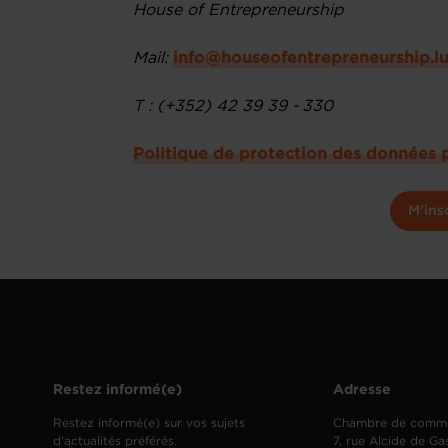
House of Entrepreneurship
Mail:
info@houseofentrepreneurship.l
T : (+352) 42 39 39 - 330
Politique de protection des données 
M'ins
Restez informé(e)
Adresse
Restez informé(e) sur vos sujets
Chambre de comm
d’actualités préférés.
7, rue Alcide de Ga