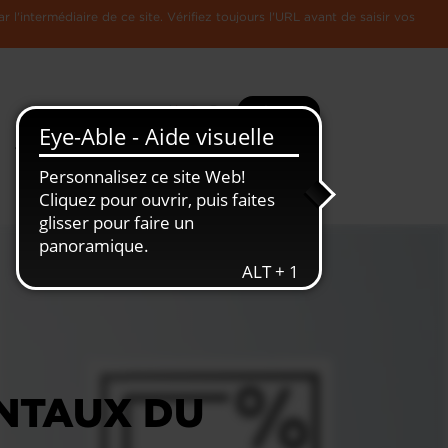
l'intermédiaire de ce site. Vérifiez toujours l'URL avant de saisir vos
Recherche
Plus
Toute
L'Economie
l'information
Luxembourgeoise
NTAUX DU