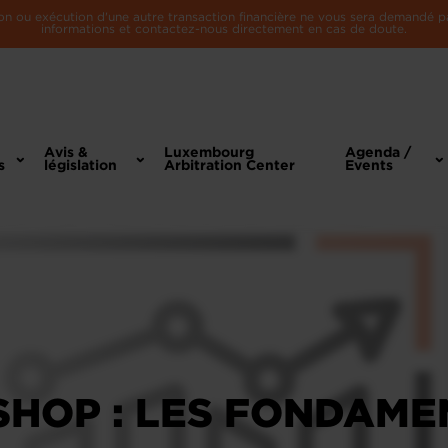
n ou exécution d'une autre transaction financière ne vous sera demandé par 
informations et contactez-nous directement en cas de doute.
Avis &
Luxembourg
Agenda /
s
législation
Arbitration Center
Events
HOP : LES FONDAME