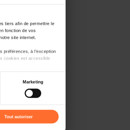
dées.
 tiers afin de permettre le
en fonction de vos
?
otre site internet.
 plan ?
 préférences, à l’exception
plan ?
ts cookies est accessible
 partage sur les réseaux
jet
Marketing
) peuvent être affectées en
r l’icône flottante en bas à
Tout autoriser
amenés à traiter vos données