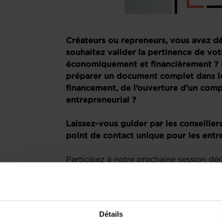
Créateurs ou repreneurs, vous avez déj
souhaitez valider la pertinence de vo
économiquement et financièrement ? 
préparer un document complet dans l
financement, de l’ouverture d’un com
entrepreneurial ?
Laissez-vous guider par les conseiller
point de contact unique pour les ent
Participez à notre prochaine session d
et du Plan financier. Elle vous fournira 
développer un plan solide et élaborer un
entreprise, à travers un tutoriel divisé e
questions-réponses en direct.
Détails