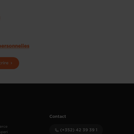
u
personnelles
crire
Contact
erce
(+352) 42 39 39 1
speri