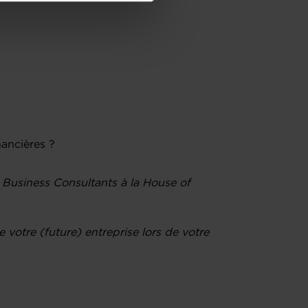
de protection des données
ancières ?
, Business Consultants à la House of
 votre (future) entreprise lors de votre