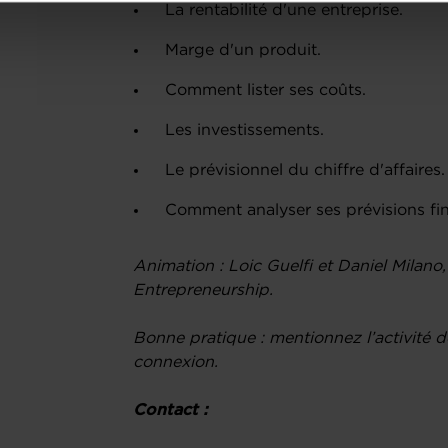
La rentabilité d'une entreprise.
onsulter notre
Charte d’usage des cookies
et notre
Politique 
Marge d'un produit.
Comment lister ses coûts.
Les investissements.
Le prévisionnel du chiffre d'affaires.
Comment analyser ses prévisions fin
Animation : Loic Guelfi et Daniel Milano
Entrepreneurship.
Bonne pratique : mentionnez l’activité de
connexion.
Contact :