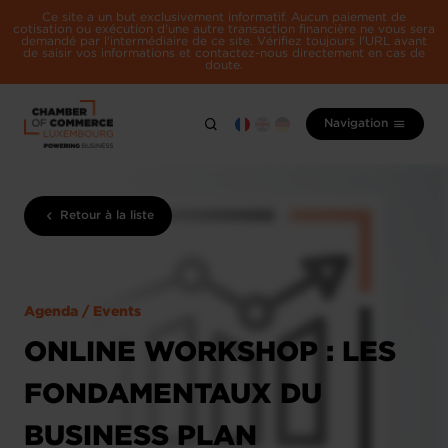
Ce site a un but exclusivement informatif. Aucun paiement de
cotisation ou exécution d'une autre transaction financière ne vous sera
demandé par l'intermédiaire de ce site. Vérifiez toujours l'URL avant
de saisir vos informations et contactez-nous directement en cas de
doute.
Navigation
Retour à la liste
Agenda / Events
ONLINE WORKSHOP : LES
FONDAMENTAUX DU
BUSINESS PLAN