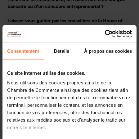
recherche de financement, de l’ouverture d’un compte
bancaire ou d’un concours entrepreneurial ?
Laissez-vous guider par les conseillers de la House of
Entrepreneurship, le point de contact unique pour les
entrepreneurs au Luxembourg
Participez à notre prochaine session dédiée aux
Consentement
Détails
À propos des cookies
fondamentaux du Business Plan et du Plan financier. Elle
vous fournira toutes les informations nécessaires pour
développer un plan solide et élaborer une stratégie
Ce site internet utilise des cookies.
financière efficace pour votre entreprise, à travers un
Nous utilisons des cookies propres au site de la
tutoriel divisé en 2 parties, suivi d’une session de
Chambre de Commerce ainsi que des cookies tiers afin
questions-réponses en direct.
de permettre le fonctionnement du site, reconnaître votre
terminal, personnaliser le contenu et les annonces en
Voici un aperçu des thématiques abordées.
fonction de vos préférences, offrir des fonctionnalités
Première partie : Business Plan
relatives aux médias sociaux et d'analyser le trafic sur
notre site internet.
Pourquoi rédiger un business plan ?