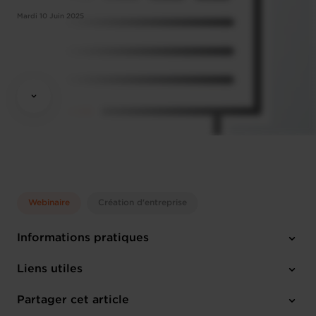
Mardi 10 Juin 2025
Webinaire
Création d'entreprise
Informations pratiques
Mardi 10 Juin 2025
Liens utiles
14:30 - 16:30
Online Workshop
Partager cet article
M'inscrire
Français