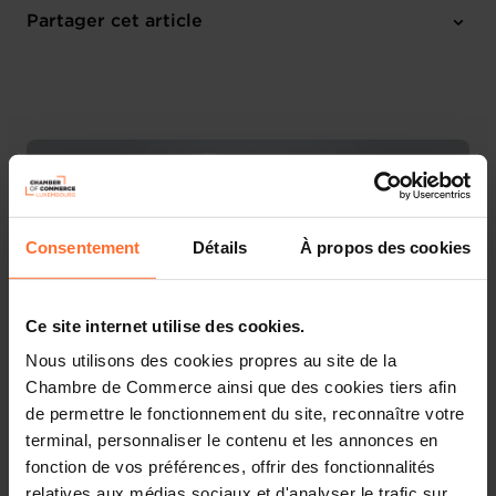
Online Workshop
Partager cet article
M'inscrire
Français
Consentement
Détails
À propos des cookies
Ce site internet utilise des cookies.
Nous utilisons des cookies propres au site de la
Chambre de Commerce ainsi que des cookies tiers afin
de permettre le fonctionnement du site, reconnaître votre
Découvrez les aides étatiques pour vos projets
terminal, personnaliser le contenu et les annonces en
d’entreprise !
fonction de vos préférences, offrir des fonctionnalités
relatives aux médias sociaux et d'analyser le trafic sur