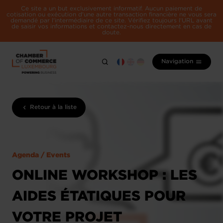
Ce site a un but exclusivement informatif. Aucun paiement de
cotisation ou exécution d'une autre transaction financière ne vous sera
demandé par l'intermédiaire de ce site. Vérifiez toujours l'URL avant
de saisir vos informations et contactez-nous directement en cas de
doute.
Navigation
Retour à la liste
Agenda / Events
ONLINE WORKSHOP : LES
AIDES ÉTATIQUES POUR
VOTRE PROJET