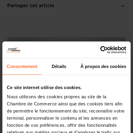
Online Workshop
Partager cet article
M'inscrire
Français
Consentement
Détails
À propos des cookies
Ce site internet utilise des cookies.
Nous utilisons des cookies propres au site de la
Chambre de Commerce ainsi que des cookies tiers afin
de permettre le fonctionnement du site, reconnaître votre
Découvrez les aides étatiques pour vos projets
terminal, personnaliser le contenu et les annonces en
d’entreprise !
fonction de vos préférences, offrir des fonctionnalités
relatives aux médias sociaux et d'analyser le trafic sur