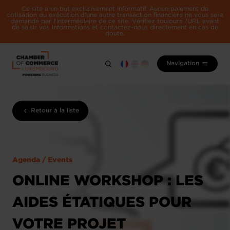
Ce site a un but exclusivement informatif. Aucun paiement de
cotisation ou exécution d'une autre transaction financière ne vous sera
demandé par l'intermédiaire de ce site. Vérifiez toujours l'URL avant
de saisir vos informations et contactez-nous directement en cas de
doute.
Navigation
Retour à la liste
Agenda / Events
ONLINE WORKSHOP : LES
AIDES ÉTATIQUES POUR
VOTRE PROJET