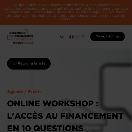
Ce site a un but exclusivement informatif. Aucun paiement de
cotisation ou exécution d'une autre transaction financière ne vous sera
demandé par l'intermédiaire de ce site. Vérifiez toujours l'URL avant
de saisir vos informations et contactez-nous directement en cas de
doute.
Navigation
Retour à la liste
Agenda / Events
ONLINE WORKSHOP :
L'ACCÈS AU FINANCEMENT
EN 10 QUESTIONS