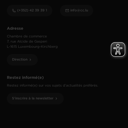
(+352) 42 39 39 1
info@cc.lu
Adresse
Chambre de commerce
7, rue Alcide de Gasperi
L-1615 Luxembourg-Kirchberg
Direction
Restez informé(e)
Restez informé(e) sur vos sujets d’actualités préférés.
S'inscrire à la newsletter