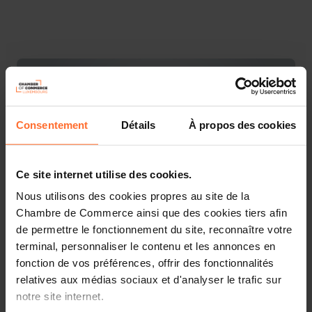
Consentement
Détails
À propos des cookies
Ce site internet utilise des cookies.
Nous utilisons des cookies propres au site de la
Chambre de Commerce ainsi que des cookies tiers afin
de permettre le fonctionnement du site, reconnaître votre
Vous êtes entrepreneur et cherchez à financer vos
terminal, personnaliser le contenu et les annonces en
projets professionnels ? Découvrez les informations-clé
fonction de vos préférences, offrir des fonctionnalités
sur l’accès au financement à travers 10 questions-
relatives aux médias sociaux et d'analyser le trafic sur
réponses essentielles. Ce workshop vous offre une
notre site internet.
présentation sommaire et des astuces pratiques pour