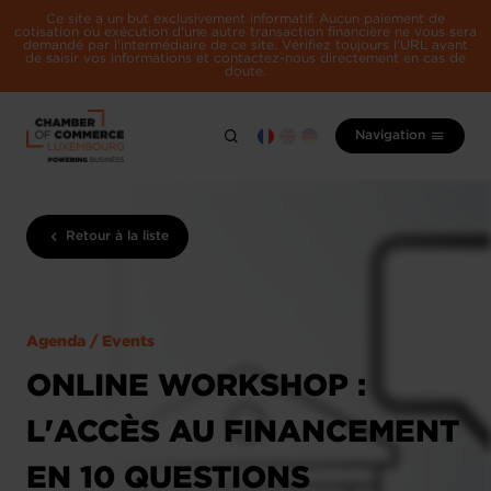
Ce site a un but exclusivement informatif. Aucun paiement de
cotisation ou exécution d'une autre transaction financière ne vous sera
demandé par l'intermédiaire de ce site. Vérifiez toujours l'URL avant
de saisir vos informations et contactez-nous directement en cas de
doute.
Navigation
Retour à la liste
Agenda / Events
ONLINE WORKSHOP :
L'ACCÈS AU FINANCEMENT
EN 10 QUESTIONS