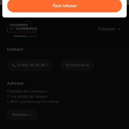
Pour de plus amples informations sur la manière dont
Tout refuser
nous utilisons lescookies et sommes amenés à traiter
vos données personnelles, vous pouvez consulter notre
Charte d’usage des cookies
et notre
Politique de
protection des données personnelles
.
Contact
(+352) 42 39 39 1
info@cc.lu
Adresse
Chambre de commerce
7, rue Alcide de Gasperi
L-1615 Luxembourg-Kirchberg
Direction