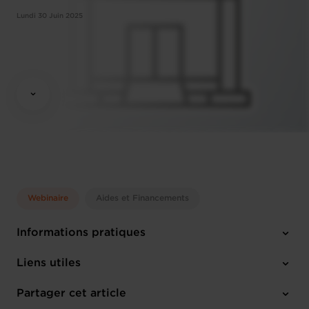
Lundi 30 Juin 2025
Webinaire
Aides et Financements
Informations pratiques
Lundi 30 Juin 2025
Liens utiles
13:00 - 13:30
Online Workshop
Partager cet article
M'inscrire
Français