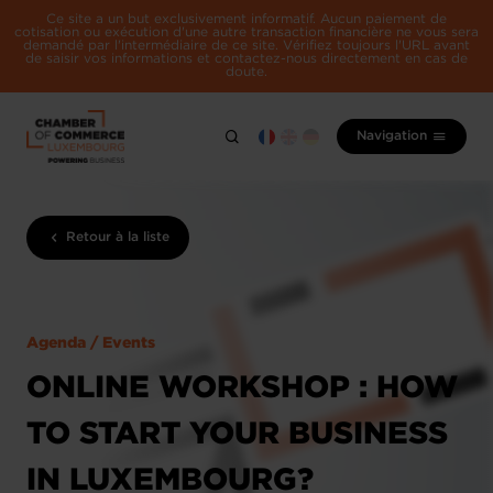
Ce site a un but exclusivement informatif. Aucun paiement de
cotisation ou exécution d'une autre transaction financière ne vous sera
demandé par l'intermédiaire de ce site. Vérifiez toujours l'URL avant
de saisir vos informations et contactez-nous directement en cas de
doute.
Navigation
Retour à la liste
Agenda / Events
ONLINE WORKSHOP : HOW
TO START YOUR BUSINESS
IN LUXEMBOURG?