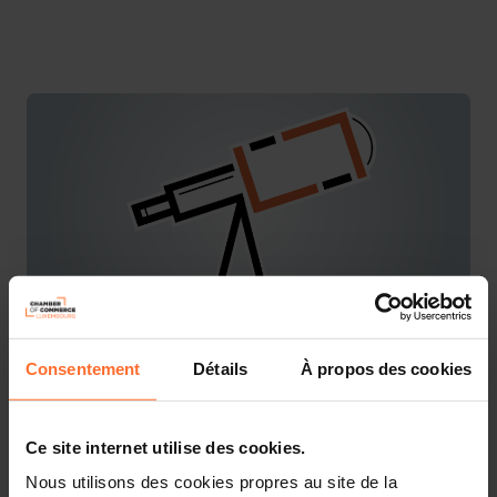
Consentement
Détails
À propos des cookies
You are starting a business from scratch or buying an
existing one in Luxembourg? Let’s get guided by the
advisors of the House of Entrepreneurship, the single
Ce site internet utilise des cookies.
point of contact for entrepreneurs.
Nous utilisons des cookies propres au site de la