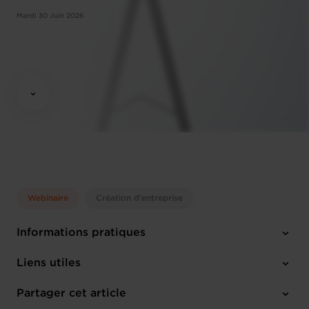
Mardi 30 Juin 2026
Webinaire
Création d'entreprise
Informations pratiques
Mardi 30 Juin 2026
Liens utiles
10:00 - 12:00
Online Workshop
Partager cet article
M'inscrire
Anglais