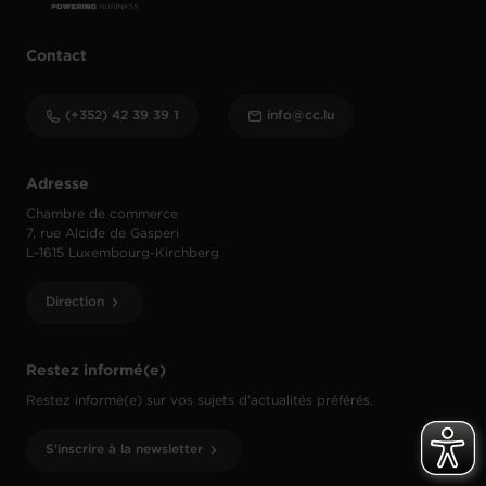
Contact
(+352) 42 39 39 1
info@cc.lu
Adresse
Chambre de commerce
7, rue Alcide de Gasperi
L-1615 Luxembourg-Kirchberg
Direction
Restez informé(e)
Restez informé(e) sur vos sujets d’actualités préférés.
S'inscrire à la newsletter