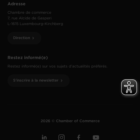
Adresse
Chambre de commerce
7, rue Alcide de Gasperi
L-1615 Luxembourg-Kirchberg
Direction
Restez informé(e)
Restez informé(e) sur vos sujets d’actualités préférés.
S'inscrire à la newsletter
2026 © Chamber of Commerce