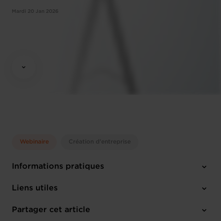
Mardi 20 Jan 2026
Webinaire
Création d'entreprise
Informations pratiques
Mardi 20 Jan 2026
Liens utiles
10:00 - 12:00
Online Workshop
Partager cet article
M'inscrire
Anglais