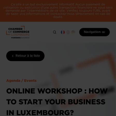
Ce site a un but exclusivement informatif. Aucun paiement de
cotisation ou exécution d'une autre transaction financière ne vous sera
demandé par l'intermédiaire de ce site. Vérifiez toujours l'URL avant
de saisir vos informations et contactez-nous directement en cas de
doute.
Navigation
Retour à la liste
Agenda / Events
ONLINE WORKSHOP : HOW
TO START YOUR BUSINESS
IN LUXEMBOURG?