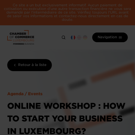
Ce site a un but exclusivement informatif. Aucun paiement de
cotisation ou exécution d'une autre transaction financière ne vous sera
demandé par l'intermédiaire de ce site. Vérifiez toujours l'URL avant
de saisir vos informations et contactez-nous directement en cas de
doute.
Navigation
Retour à la liste
Agenda / Events
ONLINE WORKSHOP : HOW
TO START YOUR BUSINESS
IN LUXEMBOURG?