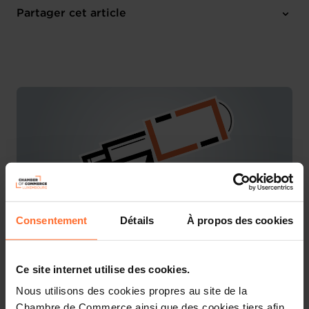
Online Workshop
Partager cet article
M'inscrire
Anglais
Consentement
Détails
À propos des cookies
You are starting a business from scratch or buying an
Ce site internet utilise des cookies.
existing one in Luxembourg? Let’s get guided by the
Nous utilisons des cookies propres au site de la
advisors of the House of Entrepreneurship, the single
Chambre de Commerce ainsi que des cookies tiers afin