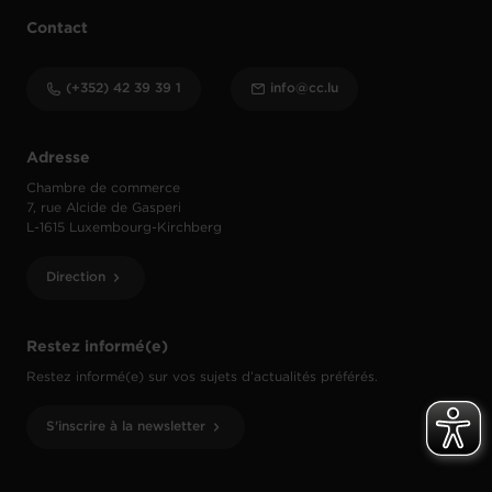
Contact
(+352) 42 39 39 1
info@cc.lu
Adresse
Chambre de commerce
7, rue Alcide de Gasperi
L-1615 Luxembourg-Kirchberg
Direction
Restez informé(e)
Restez informé(e) sur vos sujets d’actualités préférés.
S'inscrire à la newsletter