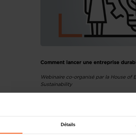
Comment lancer une entreprise durab
Webinaire co-organisé par la House of E
Sustainability
Vous développez un projet entrepreneur
intégrer des dimensions durables tout
? Ce webinaire est fait pour vous !
Détails
Pourquoi participer ?