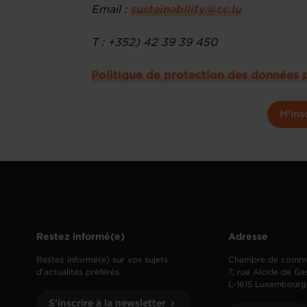
Email :
sustainability@cc.lu
T : +352) 42 39 39 450
Politique de protection des données 
M'ins
Restez informé(e)
Adresse
Restez informé(e) sur vos sujets
Chambre de comm
d’actualités préférés.
7, rue Alcide de Ga
L-1615 Luxembourg
S'inscrire à la newsletter