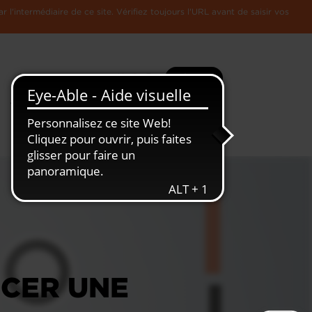
l'intermédiaire de ce site. Vérifiez toujours l'URL avant de saisir vos
Recherche
Plus
Toute
L'Economie
l'information
Luxembourgeoise
CER UNE