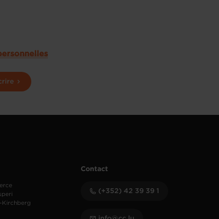
personnelles
crire
Contact
erce
(+352) 42 39 39 1
speri
-Kirchberg
info@cc.lu