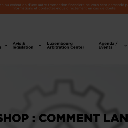
n ou exécution d'une autre transaction financière ne vous sera demandé par 
informations et contactez-nous directement en cas de doute.
Avis &
Luxembourg
Agenda /
s
législation
Arbitration Center
Events
HOP : COMMENT LAN