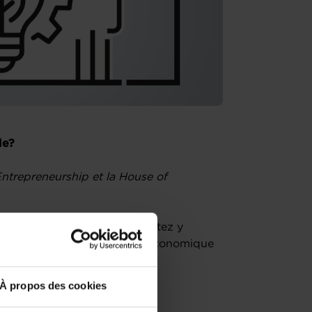
le?
ntrepreneurship et la House of
ial au Luxembourg et souhaitez y
 en assurant sa performance économique
À propos des cookies