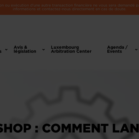
n ou exécution d'une autre transaction financière ne vous sera demandé par 
informations et contactez-nous directement en cas de doute.
Avis &
Luxembourg
Agenda /
s
législation
Arbitration Center
Events
HOP : COMMENT LAN