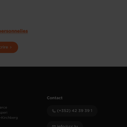
personnelles
crire
Contact
erce
(+352) 42 39 39 1
speri
-Kirchberg
info@cc.lu