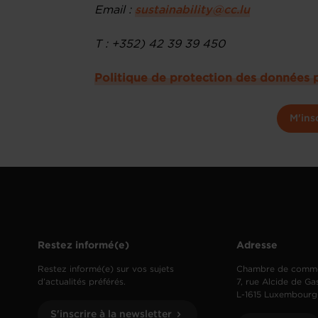
Email :
sustainability@cc.lu
T : +352) 42 39 39 450
Politique de protection des données 
M'ins
Restez informé(e)
Adresse
Restez informé(e) sur vos sujets
Chambre de comm
d’actualités préférés.
7, rue Alcide de Ga
L-1615 Luxembourg
S'inscrire à la newsletter