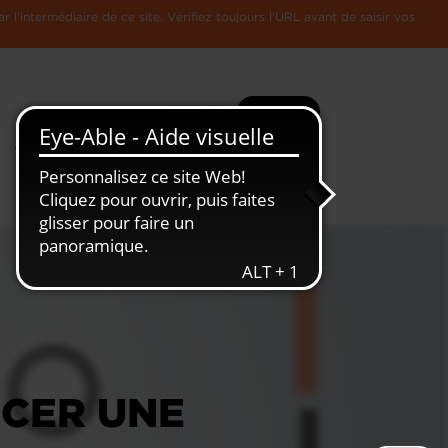
l'intermédiaire de ce site. Vérifiez toujours l'URL avant de saisir vos
Recherche
Plus
Toute
L'Economie
l'information
Luxembourgeoise
CER UNE