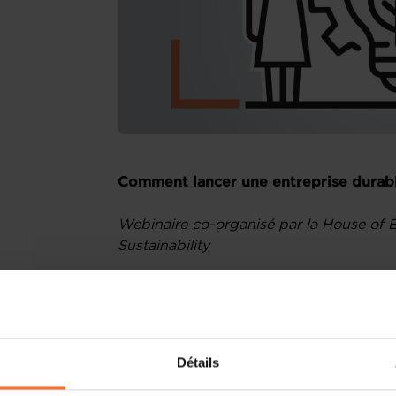
Comment lancer une entreprise durab
Webinaire co-organisé par la House of E
Sustainability
Vous développez un projet entrepreneur
intégrer des dimensions durables tout
? Ce webinaire est fait pour vous !
Détails
Pourquoi participer ?