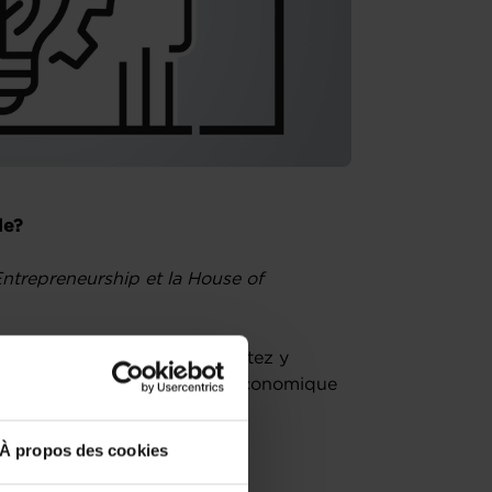
le?
ntrepreneurship et la House of
ial au Luxembourg et souhaitez y
 en assurant sa performance économique
À propos des cookies