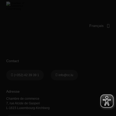
Contact
(+352) 42 39 39 1
info@cc.lu
Adresse
Chambre de commerce
7, rue Alcide de Gasperi
L-1615 Luxembourg-Kirchberg