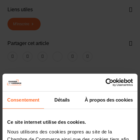
Liens utiles
M'inscrire
Partager cet article
Consentement
Détails
À propos des cookies
Vous lancez un nouveau business ou reprenez une
Ce site internet utilise des cookies.
entreprise existante au Luxembourg? Laissez-vous guider
par les conseillers de la House of Entrepreneurship, le
Nous utilisons des cookies propres au site de la
point de contact unique pour les entrepreneurs.
Chambre de Commerce ainsi que des cookies tiers afin