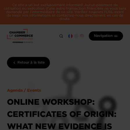
Ce site a un but exclusivement informatif. Aucun paiement de
cotisation ou exécution d'une autre transaction financière ne vous sera
demandé par l'intermédiaire de ce site. Vérifiez toujours l'URL avant
de saisir vos informations et contactez-nous directement en cas de
doute.
Navigation
Retour à la liste
Agenda / Events
ONLINE WORKSHOP:
CERTIFICATES OF ORIGIN:
WHAT NEW EVIDENCE IS