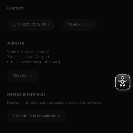
Contact
(+352) 42 39 39 1
info@cc.lu
Adresse
Chambre de commerce
7, rue Alcide de Gasperi
L-1615 Luxembourg-Kirchberg
Direction
Restez informé(e)
Restez informé(e) sur vos sujets d’actualités préférés.
S'inscrire à la newsletter