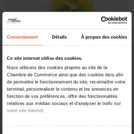
Consentement
Détails
À propos des cookies
Ce site internet utilise des cookies.
Nous utilisons des cookies propres au site de la
On
June 10 and 11, 2026
, Luxembourg City will host the
Chambre de Commerce ainsi que des cookies tiers afin
third edition of
Nexus Luxembourg
, the European event
de permettre le fonctionnement du site, reconnaître votre
where artificial intelligence, finance and technology
terminal, personnaliser le contenu et les annonces en
come together. In two editions, the event has put the
fonction de vos préférences, offrir des fonctionnalités
country in the top league of innovation events.
relatives aux médias sociaux et d'analyser le trafic sur
notre site internet.
A spirit of Silicon Valley, a touch of Davos, but with
Luxembourgish precision and humility. In just three
Grâce au présent bandeau, vous pouvez accepter,
years, Nexus Luxembourg has established itself as one of
refuser ou configurer les cookies selon vos préférences,
Europe’s most unique tech events. No gigantism, no
Sélection