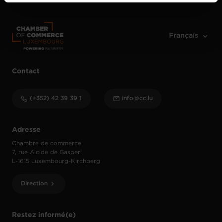
vos données personnelles, vous pouvez consulter notre
Charte d’usage des cookies
et notre
Politique de
protection des données personnelles
.
Contact
(+352) 42 39 39 1
info@cc.lu
Adresse
Chambre de commerce
7, rue Alcide de Gasperi
L-1615 Luxembourg-Kirchberg
Direction
Restez informé(e)