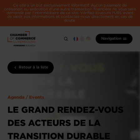
Ce site a un but exclusivement informatif. Aucun paiement de
cotisation ou exécution d'une autre transaction financière ne vous sera
demandé par l'intermédiaire de ce site. Vérifiez toujours l'URL avant
de saisir vos informations et contactez-nous directement en cas de
doute.
Navigation
Retour à la liste
Agenda / Events
LE GRAND RENDEZ-VOUS
DES ACTEURS DE LA
TRANSITION DURABLE