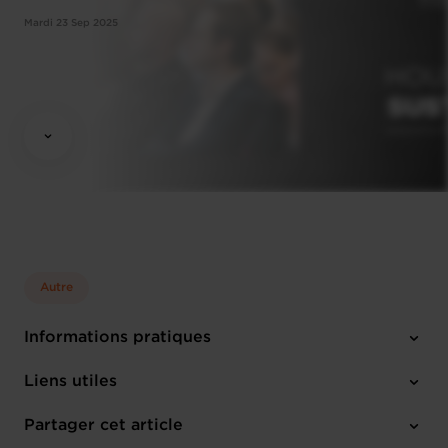
Mardi 23 Sep 2025
Autre
Informations pratiques
Mardi 23 Sep 2025
Liens utiles
09h30 - 12h30
Chambre de Commerce
Partager cet article
M'inscrire
Français