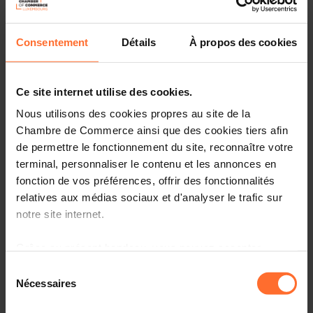
Programme
Consentement
Détails
À propos des cookies
Cet événement se déroulera en deux temps
complémentaires, articulés autour d’un même objectif :
mettre en lumière les solutions concrètes et les parcours
d’entreprises engagées en faveur de la durabilité.
Ce site internet utilise des cookies.
Nous utilisons des cookies propres au site de la
Chambre de Commerce ainsi que des cookies tiers afin
de permettre le fonctionnement du site, reconnaître votre
Partie 1 – 9h30 à 10h30
terminal, personnaliser le contenu et les annonces en
fonction de vos préférences, offrir des fonctionnalités
Organisée par la House of Sustainability, en collaboration
relatives aux médias sociaux et d'analyser le trafic sur
avec In4Green
notre site internet.
Témoignages d’entreprises luxembourgeoises
Grâce au présent bandeau, vous pouvez accepter,
engagées
refuser ou configurer les cookies selon vos préférences,
Sélection
Présentation des services proposés par la House of
à l’exception des cookies strictement nécessaires au
Nécessaires
du
Sustainability pour accompagner les entreprises
fonctionnement du site. Une description des différents
dans leur transition
consentement