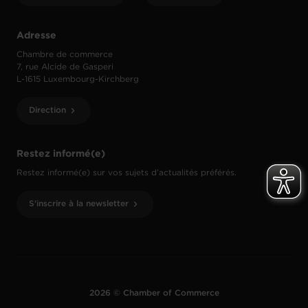
Adresse
Chambre de commerce
7, rue Alcide de Gasperi
L-1615 Luxembourg-Kirchberg
Direction
Restez informé(e)
Restez informé(e) sur vos sujets d’actualités préférés.
S'inscrire à la newsletter
2026 © Chamber of Commerce