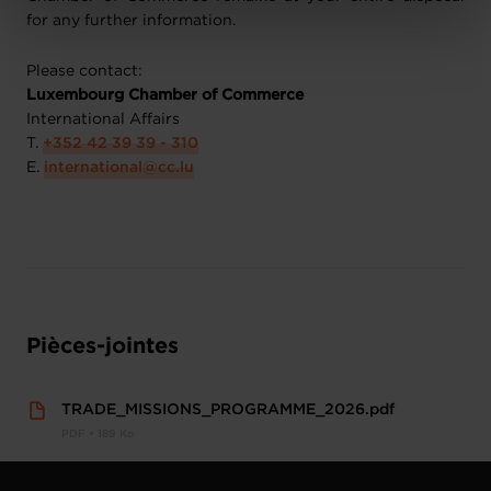
Charte d’usage des cookies
et notre
Politique de
for any further information.
protection des données personnelles
.
Please contact:
Luxembourg Chamber of Commerce
International Affairs
T.
+352 42 39 39 - 310
E.
international@cc.lu
Pièces-jointes
TRADE_MISSIONS_PROGRAMME_2026.pdf
PDF • 189 Ko