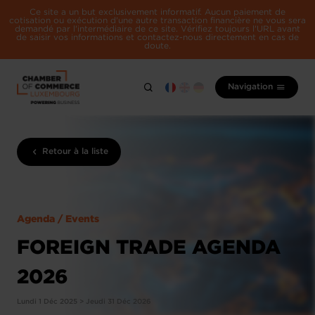
Ce site a un but exclusivement informatif. Aucun paiement de
cotisation ou exécution d'une autre transaction financière ne vous sera
demandé par l'intermédiaire de ce site. Vérifiez toujours l'URL avant
de saisir vos informations et contactez-nous directement en cas de
doute.
Navigation
Retour à la liste
Agenda / Events
FOREIGN TRADE AGENDA
2026
Lundi 1 Déc 2025 > Jeudi 31 Déc 2026