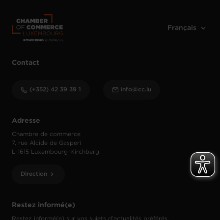
Contact
(+352) 42 39 39 1
info@cc.lu
Adresse
Chambre de commerce
7, rue Alcide de Gasperi
L-1615 Luxembourg-Kirchberg
Direction
Restez informé(e)
Restez informé(e) sur vos sujets d’actualités préférés.